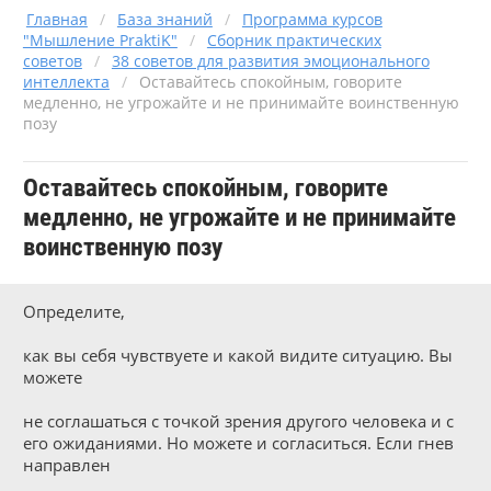
Главная
/
База знаний
/
Программа курсов
"Мышление PraktiK"
/
Сборник практических
советов
/
38 советов для развития эмоционального
интеллекта
/
Оставайтесь спокойным, говорите
медленно, не угрожайте и не принимайте воинственную
позу
Оставайтесь спокойным, говорите
медленно, не угрожайте и не принимайте
воинственную позу
Определите,
как вы себя чувствуете и какой видите ситуацию. Вы
можете
не соглашаться с точкой зрения другого человека и с
его ожиданиями. Но можете и согласиться. Если гнев
направлен