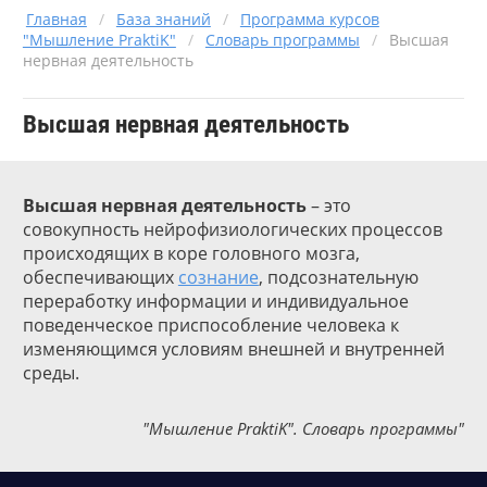
Главная
/
База знаний
/
Программа курсов
"Мышление PraktiK"
/
Словарь программы
/
Высшая
нервная деятельность
Высшая нервная деятельность
Высшая
нервная
деятельность
– это
совокупность нейрофизиологических процессов
происходящих в коре головного мозга,
обеспечивающих
сознание
, подсознательную
переработку информации и индивидуальное
поведенческое приспособление человека к
изменяющимся условиям внешней и внутренней
среды.
"Мышление PraktiK". Словарь программы"