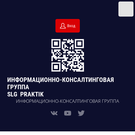
Вход
ИНФОРМАЦИОННО-КОНСАЛТИНГОВАЯ
ГРУППА
SLG PRAKTIK
ИНФОРМАЦИОННО-КОНСАЛТИНГОВАЯ ГРУППА