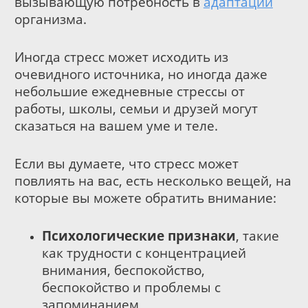
вызывающую потребность в
адаптации
организма.
Иногда стресс может исходить из
очевидного источника, но иногда даже
небольшие ежедневные стрессы от
работы, школы, семьи и друзей могут
сказаться на вашем уме и теле.
Если вы думаете, что стресс может
повлиять на вас, есть несколько вещей, на
которые вы можете обратить внимание:
Психологические признаки
, такие
как трудности с концентрацией
внимания, беспокойство,
беспокойство и проблемы с
запоминанием