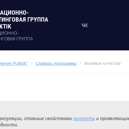
АЦИОННО-
ТИНГОВАЯ ГРУППА
KTIK
ЦИОННО-
НГОВАЯ ГРУППА
ение PraktiK"
/
Словарь программы
/
Волевые качества
 регуляции, ставшие свойствами
личности
и проявляющие
удности.