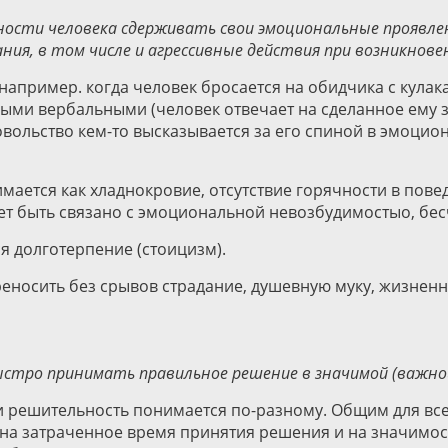
ности человека сдерживать свои эмоциональные проявле
ния, в том числе и агрессивные действия при возникнов
апример. когда человек бросается на обидчика с кула
ямыми вербальными (человек отвечает на сделанное ему з
овольство кем-то высказывается за его спиной в эмоц
мается как хладнокровие, отсутствие горячности в пов
жет быть связано с эмоциональной невозбудимостыо, бе
 долготерпение (стоицизм).
реносить без срывов страдание, душевную муку, жизненн
стро принимать правильное решение в значимой (важной)
 решительность понимается по-разному. Общим для все
на затраченное время принятия решения и на значимост