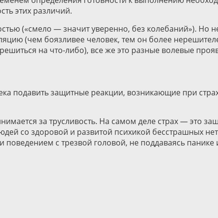
ременем определения готовности к выполнению необходи
сть этих различий.
стью («смело — значит уверенно, без колебаний»). Но н
ляцию (чем боязливее человек, тем он более нерешителе
решиться на что-либо), все же это разные волевые проя
века подавить защитные реакции, возникающие при стра
нимается за трусливость. На самом деле страх — это з
юдей со здоровой и развитой психикой бесстрашных нет. 
и поведением с трезвой головой, не поддаваясь панике