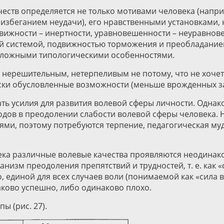
ачеств определяется не только мотивами человека (нап
 избеганием неудачи), его нравственными установками
одвижности – инертности, уравновешенности – неуравно
ной системой, подвижностью торможения и преобладани
оложными типологическими особенностями.
нерешительным, нетерпеливым не потому, что не хочет п
ски обусловленные возможности (меньше врожденных за
агать усилия для развития волевой сферы личности. Одна
одов в преодолении слабости волевой сферы человека. Н
ми, поэтому потребуются терпение, педагогическая мудр
овека различные волевые качества проявляются неодинако
ханизм преодоления препятствий и трудностей, т. е. как 
, единой для всех случаев воли (понимаемой как «сила в
ково успешно, либо одинаково плохо.
ы (рис. 27).