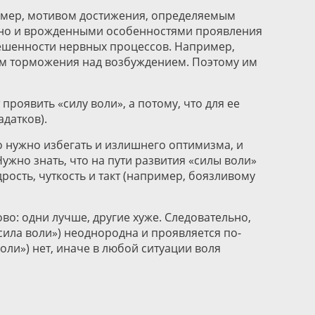
ример, мотивом достижения, определяемым
, но и врожденными особенностями проявления
вешенности нервных процессов. Например,
ем торможения над возбуждением. Поэтому им
роявить «силу воли», а потому, что для ее
датков).
ко нужно избегать и излишнего оптимизма, и
ужно знать, что на пути развития «силы воли»
ость, чуткость и такт (например, боязливому
во: одни лучше, другие хуже. Следовательно,
«сила воли») неоднородна и проявляется по-
оли») нет, иначе в любой ситуации воля