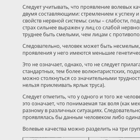
Следует учитывать, что проявление волевых к
двумя составляющими: стремлением к успеху и
свойств нервной системы: силы – слабости, п
страх сильнее выражен у лиц со слабой нерв
труднее быть смелыми, чем лицам с противоп
Следовательно, человек может быть несмелым, 
проявления у него имеются меньшие генетиче
Это не означает, однако, что не следует прил
стандартных, тем более волюнтаристских, подх
можно столкнуться со значительными трудностя
нельзя приклеивать ярлык труса).
Следует отметить, что у одного и того же чел
это означает, что понимаемая так воля (как ме
разному в различных ситуациях. Следовательно
проявлялась бы данным человеком либо одина
Волевые качества можно разделить на три групп