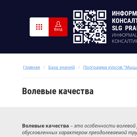
ИНФОРМ
КОНСАЛ
SLG PRA
Вход
ИНФОРМА
КОНСАЛТИ
Главная
/
База знаний
/
Программа курсов "Мышл
Волевые качества
Волевые качества
–
это особенности волевой
обусловленных характером преодолеваемой тр