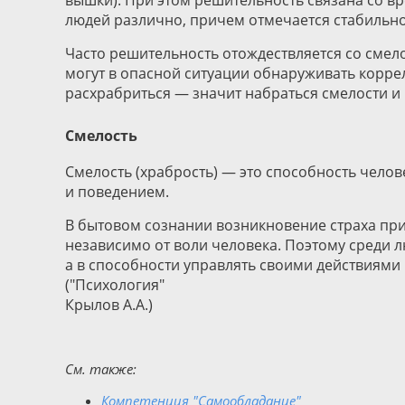
вышки). При этом решительность связана со в
людей различно, причем отмечается стабильно
Часто решительность отождествляется со смело
могут в опасной ситуации обнаруживать корре
расхрабриться — значит набраться смелости и 
Смелость
Смелость (храбрость) — это способность чело
и поведением.
В бытовом сознании возникновение страха при
независимо от воли человека. Поэтому среди л
а в способности управлять своими действиями 
("Психология"
Крылов А.А.)
См. также:
Компетенция "Самообладание"