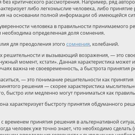
 без критического рассмотрения. Например, ряд авторо
актеризует либо легкомыслие человека, либо принятие 
ия на основании полной информации об имеющейся сит
еуверенности человека в правильности принимаемого ре
и необходима определенная доля сомнения.
илия для преодоления этого
сомнения
, колебаний.
ях решительности и вызывающий возражения, — это св
 нужный момент, кстати». Данная характеристика может 
учаях важна не своевременность, а быстрота принятия 
гласиться, — это понимание решительности как принятия
ринятого решения — скорее характеристика мыслительн
о, быстро или медленно могут приниматься как правиль
на характеризует быстроту принятия обдуманного решен
 с временем принятия решения в альтернативной ситуац
огда человек уже точно знает, что необходимо сделать (