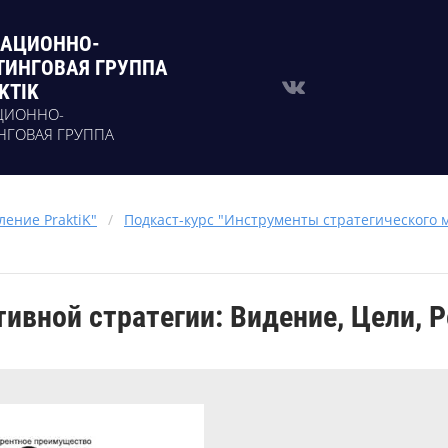
АЦИОННО-
ТИНГОВАЯ ГРУППА
KTIK
ЦИОННО-
НГОВАЯ ГРУППА
ение PraktiK"
/
Подкаст-курс "Инструменты стратегического
тивной стратегии: Видение, Цели, 