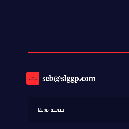
seb@slggp.com
Megagroup.ru