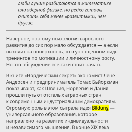
люди лучше разбираются в математике
или ядерной физике, но редко готовы
считать себя менее «развитыми», чем
другие.
Наверное, поэтому психология взрослого
развития до сих пор мало обсуждается — а если
выходит на поверхность, то в упрощенном виде
тренингов по мотивации и личностному росту.
Но это обсуждение все-таки стоит начать.
В книге «Нордический секрет» экономист Лене
Андерсен и предприниматель Томас Бьйоркман
показывают, как Швеция, Норвегия и Дания
прошли путь от отсталых аграрных стран
к современным индустриальным демократиям.
Огромную роль в этом сыграла идея
Bildung
—
универсального образования, которое
направлено на развитие индивидуальности
и независимого мышления. В конце XIX века