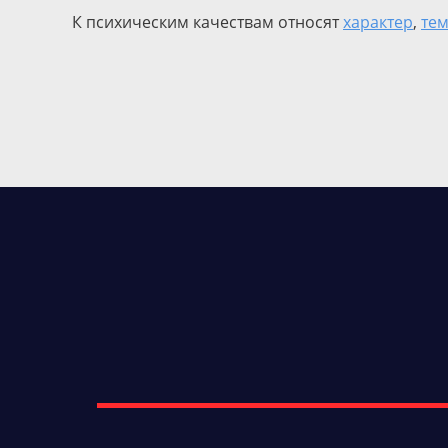
К психическим качествам относят
характер
,
те