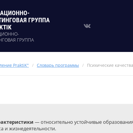
АЦИОННО-
ТИНГОВАЯ ГРУППА
KTIK
ЦИОННО-
НГОВАЯ ГРУППА
ение PraktiK"
/
Словарь программы
/
Психические качеств
рактеристики
— относительно устойчивые образования
а и жизнедеятельности.