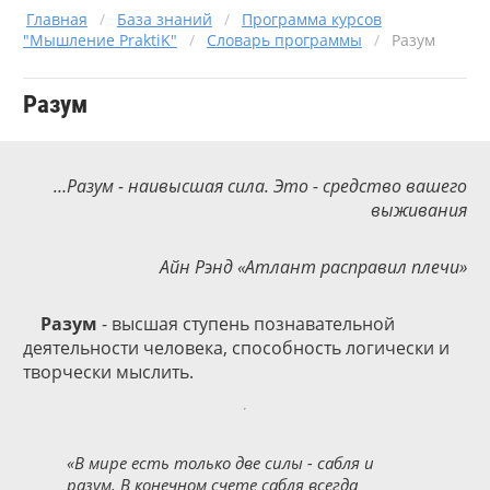
Главная
/
База знаний
/
Программа курсов
"Мышление PraktiK"
/
Словарь программы
/
Разум
Разум
…Разум - наивысшая сила. Это - средство вашего
выживания
Айн Рэнд «Атлант расправил плечи»
Разум
- высшая ступень познавательной
деятельности человека, способность логически и
творчески мыслить.
«В мире есть только две силы - сабля и
разум. В конечном счете сабля всегда