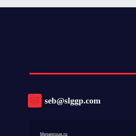
seb@slggp.com
Megagroup.ru