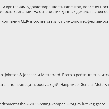
ым критериям: удовлетворенность клиентов, вовлеченност
чивость компании. На основе этих данных делался вывод о
 компании США в соответствии с принципом эффективности
on, Johnson & Johnson и Mastercard. Всего в рейтинге значит
ельно приводит к росту акций. Например, General Motors по
enedzhment-ssha-v-2022-reiting-kompanii-vozglavili-tekhgiganty