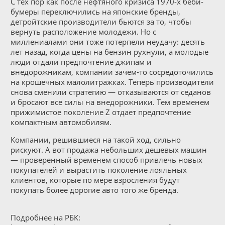
С тех пор как после нефтяного кризиса 1970-х беби-
бумеры переключились на японские бренды,
детройтские производители бьются за то, чтобы
вернуть расположение молодежи. Но с
миллениалами они тоже потерпели неудачу: десять
лет назад, когда цены на бензин рухнули, а молодые
люди отдали предпочтение джипам и
внедорожникам, компании зачем-то сосредоточились
на крошечных малолитражках. Теперь производители
снова сменили стратегию — отказываются от седанов
и бросают все силы на внедорожники. Тем временем
прижимистое поколение Z отдает предпочтение
компактным автомобилям.
Компании, решившиеся на такой ход, сильно
рискуют. А вот продажа небольших дешевых машин
— проверенный временем способ привлечь новых
покупателей и вырастить поколение лояльных
клиентов, которые по мере взросления будут
покупать более дорогие авто того же бренда.
Подробнее на РБК: